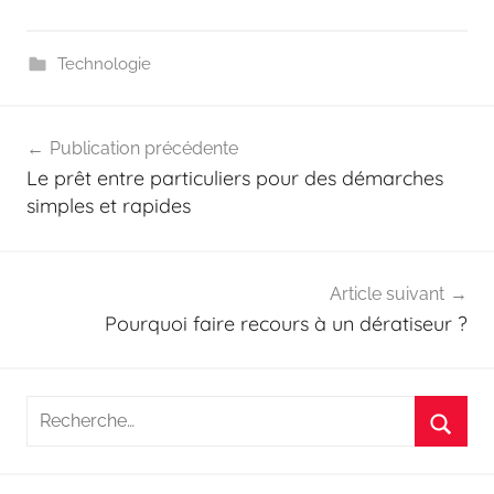
Technologie
Navigation
Publication précédente
de
Le prêt entre particuliers pour des démarches
l’article
simples et rapides
Article suivant
Pourquoi faire recours à un dératiseur ?
Recherche
pour
Reche
: