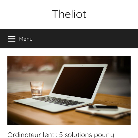
Aller
Theliot
au
contenu
Menu
Ordinateur lent : 5 solutions pour y