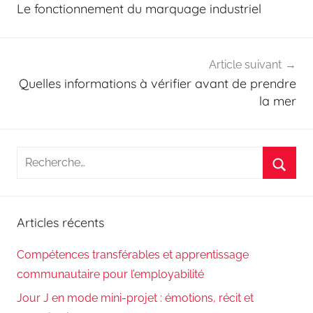
de
Le fonctionnement du marquage industriel
l’article
Article suivant
Quelles informations à vérifier avant de prendre
la mer
Recherche
pour
Reche
:
Articles récents
Compétences transférables et apprentissage
communautaire pour l’employabilité
Jour J en mode mini-projet : émotions, récit et