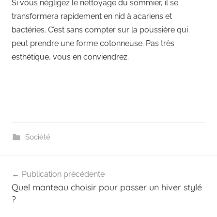
Si vous négligez le nettoyage du sommier, il se
transformera rapidement en nid à acariens et
bactéries. C’est sans compter sur la poussière qui
peut prendre une forme cotonneuse. Pas très
esthétique, vous en conviendrez.
Société
Navigation
Publication précédente
de
Quel manteau choisir pour passer un hiver stylé
l’article
?