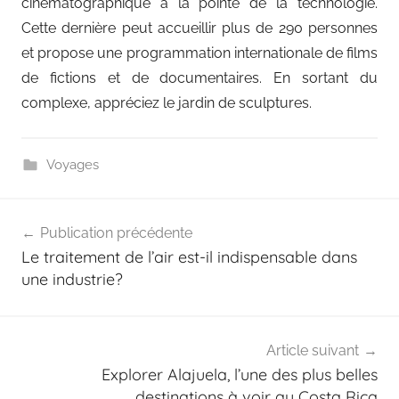
cinématographique à la pointe de la technologie.
Cette dernière peut accueillir plus de 290 personnes
et propose une programmation internationale de films
de fictions et de documentaires. En sortant du
complexe, appréciez le jardin de sculptures.
Voyages
Navigation
Publication précédente
de
Le traitement de l’air est-il indispensable dans
l’article
une industrie?
Article suivant
Explorer Alajuela, l’une des plus belles
destinations à voir au Costa Rica