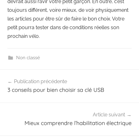
devrait aussi ravir votre petit garçon. En outre, c’est
toujours différent, voire mieux, de voir physiquement
les articles pour être sûr de faire le bon choix. Votre
petit pourra tester dans de conditions réelles son
prochain vélo.
Non classé
Navigation
Publication précédente
de
3 conseils pour bien choisir sa clé USB
l’article
Article suivant
Mieux comprendre l’habilitation électrique