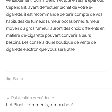
véritablement fournir d’effort et tout en étant épanoui.
Cependant, avant d’effectuer l’achat de votre e-
cigarette, il est recommandé de tenir compte de vos
habitudes de fumeur. Fumeur occasionnel, fumeur
moyen ou gros fumeur auront des choix différents en
matière d’e-cigarette pouvant convenir à leurs
besoins. Les conseils d’une boutique de vente de
cigarette électronique vous sera utile.
Santé
Navigation
Publication précédente
de
Loi Pinel : comment ça marche ?
l’article