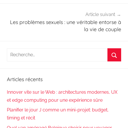
Article suivant
Les problèmes sexuels : une véritable entorse à
la vie de couple
Recherche
pour
Reche
:
Articles récents
Innover vite sur le Web : architectures modernes, UX
et edge computing pour une expérience sûre
Planifier le jour J comme un mini-projet: budget,
timing et récit
Quel van aménagé Belgique choisir pour voyager