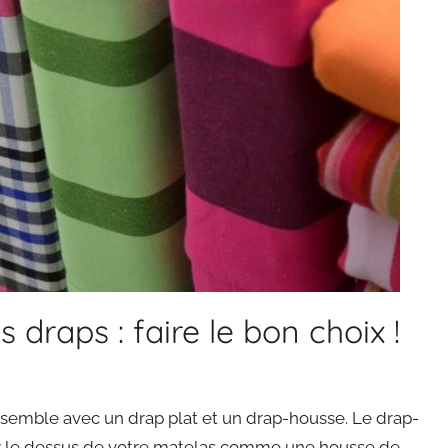
 draps : faire le bon choix !
semble avec un drap plat et un drap-housse. Le drap-
ur le dessus de votre matelas comme une housse de