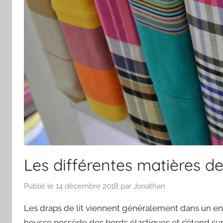
Les différentes matières des
Publié le
14 décembre 2018
par
Jonathan
Les draps de lit viennent généralement dans un en
housse possède des bords élastiques et s’étend s