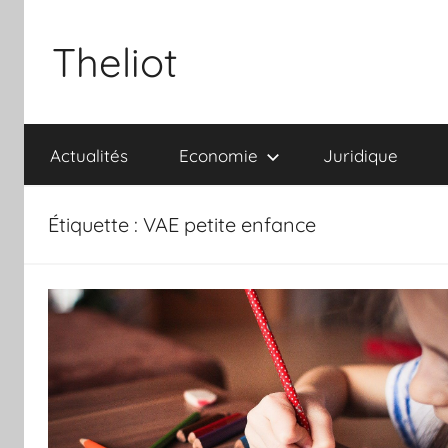
Aller
au
Theliot
contenu
Actualités
Economie
Juridique
Étiquette :
VAE petite enfance