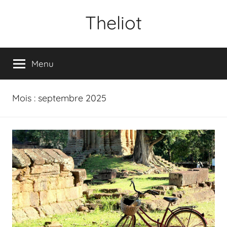
Aller
Theliot
au
contenu
Menu
Mois :
septembre 2025