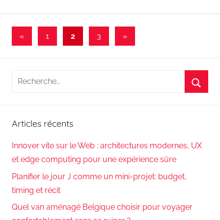
Pagination
Publications
Articles
«
1
2
3
»
précédentes
suivants
des
publications
Recherche
pour
Reche
:
Articles récents
Innover vite sur le Web : architectures modernes, UX
et edge computing pour une expérience sûre
Planifier le jour J comme un mini-projet: budget,
timing et récit
Quel van aménagé Belgique choisir pour voyager