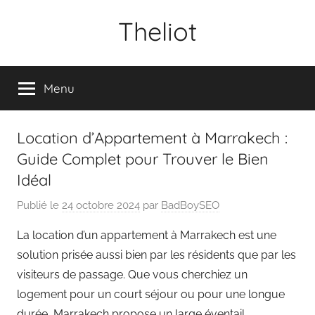
Aller
Theliot
au
contenu
Menu
Location d’Appartement à Marrakech :
Guide Complet pour Trouver le Bien
Idéal
Publié le
24 octobre 2024
par
BadBoySEO
La location d’un appartement à Marrakech est une
solution prisée aussi bien par les résidents que par les
visiteurs de passage. Que vous cherchiez un
logement pour un court séjour ou pour une longue
durée, Marrakech propose un large éventail