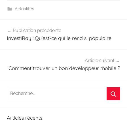
Actualités
Navigation
Publication précédente
de
InvestiRay : Qu’est-ce qui le rend si populaire
l’article
Article suivant
Comment trouver un bon développeur mobile ?
Recherche
pour
Reche
:
Articles récents