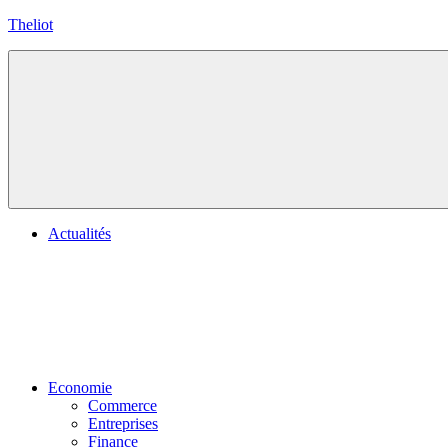
Aller
Theliot
au
contenu
Actualités
Economie
Commerce
Entreprises
Finance