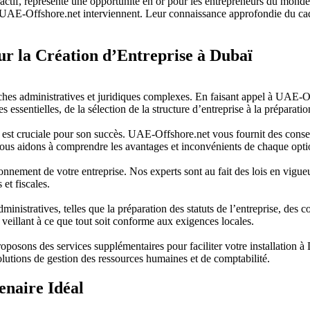
tif, représente une opportunité en or pour les entrepreneurs du monde 
 de UAE-Offshore.net interviennent. Leur connaissance approfondie du ca
ur la Création d’Entreprise à Dubaï
hes administratives et juridiques complexes. En faisant appel à UAE-Of
s essentielles, de la sélection de la structure d’entreprise à la préparat
e est cruciale pour son succès. UAE-Offshore.net vous fournit des consei
ous aidons à comprendre les avantages et inconvénients de chaque opti
tionnement de votre entreprise. Nos experts sont au fait des lois en vig
et fiscales.
nistratives, telles que la préparation des statuts de l’entreprise, des 
veillant à ce que tout soit conforme aux exigences locales.
proposons des services supplémentaires pour faciliter votre installation 
solutions de gestion des ressources humaines et de comptabilité.
enaire Idéal