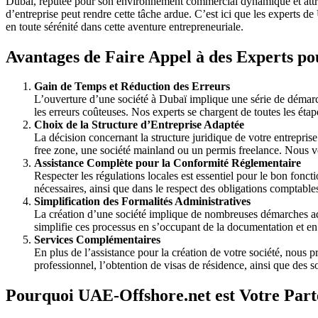
Dubaï, réputée pour son environnement commercial dynamique et attrac
d’entreprise peut rendre cette tâche ardue. C’est ici que les experts
en toute sérénité dans cette aventure entrepreneuriale.
Avantages de Faire Appel à des Experts po
Gain de Temps et Réduction des Erreurs
L’ouverture d’une société à Dubaï implique une série de démarc
les erreurs coûteuses. Nos experts se chargent de toutes les étape
Choix de la Structure d’Entreprise Adaptée
La décision concernant la structure juridique de votre entrepris
free zone, une société mainland ou un permis freelance. Nous v
Assistance Complète pour la Conformité Réglementaire
Respecter les régulations locales est essentiel pour le bon fonc
nécessaires, ainsi que dans le respect des obligations comptables 
Simplification des Formalités Administratives
La création d’une société implique de nombreuses démarches admi
simplifie ces processus en s’occupant de la documentation et en 
Services Complémentaires
En plus de l’assistance pour la création de votre société, nous 
professionnel, l’obtention de visas de résidence, ainsi que des 
Pourquoi UAE-Offshore.net est Votre Part