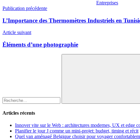
Entreprises
Navigation
Publication précédente
de
L’Importance des Thermomètres Industriels en Tunisi
l’article
Article suivant
Éléments d’une photographie
Recherche
pour
:
Rechercher
Articles récents
Innover vite sur le Web : architectures modernes, UX et edge 
Planifier le jour J comme un mini-projet: budget, timing et récit
Quel van aménagé Belgique choisir pour voyager confortableme