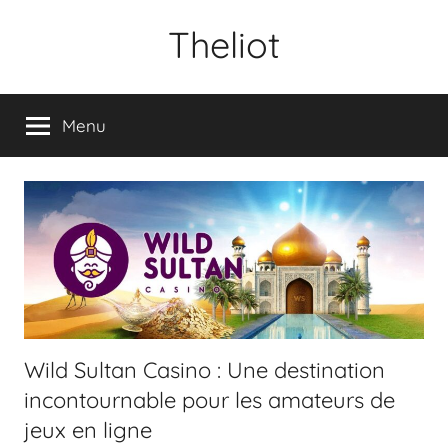
Aller
Theliot
au
contenu
Menu
Wild Sultan Casino : Une destination
incontournable pour les amateurs de
jeux en ligne