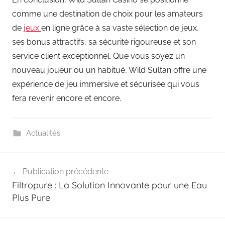
comme une destination de choix pour les amateurs
de
jeux
en ligne grâce à sa vaste sélection de jeux,
ses bonus attractifs, sa sécurité rigoureuse et son
service client exceptionnel. Que vous soyez un
nouveau joueur ou un habitué, Wild Sultan offre une
expérience de jeu immersive et sécurisée qui vous
fera revenir encore et encore.
Actualités
Navigation
Publication précédente
de
Filtropure : La Solution Innovante pour une Eau
l’article
Plus Pure