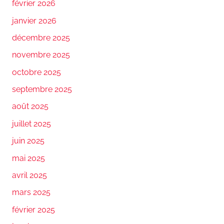
février 2026
janvier 2026
décembre 2025
novembre 2025
octobre 2025
septembre 2025
août 2025
juillet 2025
juin 2025
mai 2025
avril 2025
mars 2025
février 2025