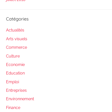
Catégories
Actualités
Arts visuels
Commerce
Culture
Economie
Education
Emploi
Entreprises
Environnement
Finance