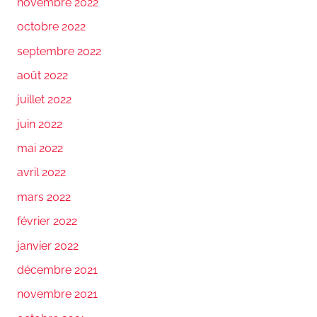
novembre 2022
octobre 2022
septembre 2022
août 2022
juillet 2022
juin 2022
mai 2022
avril 2022
mars 2022
février 2022
janvier 2022
décembre 2021
novembre 2021