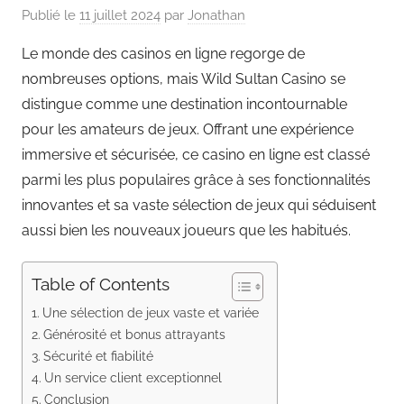
Publié le
11 juillet 2024
par
Jonathan
Le monde des casinos en ligne regorge de
nombreuses options, mais Wild Sultan Casino se
distingue comme une destination incontournable
pour les amateurs de jeux. Offrant une expérience
immersive et sécurisée, ce casino en ligne est classé
parmi les plus populaires grâce à ses fonctionnalités
innovantes et sa vaste sélection de jeux qui séduisent
aussi bien les nouveaux joueurs que les habitués.
Table of Contents
Une sélection de jeux vaste et variée
Générosité et bonus attrayants
Sécurité et fiabilité
Un service client exceptionnel
Conclusion