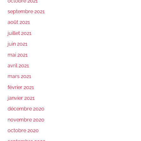
octobre 2021
septembre 2021
août 2021
juillet 2021
juin 2021
mai 2021
avril 2021
mars 2021
février 2021
janvier 2021
décembre 2020
novembre 2020
octobre 2020