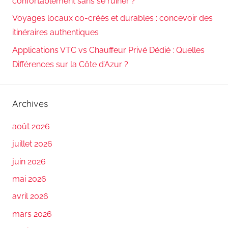
confortablement sans se ruiner ?
Voyages locaux co-créés et durables : concevoir des
itinéraires authentiques
Applications VTC vs Chauffeur Privé Dédié : Quelles
Différences sur la Côte d’Azur ?
Archives
août 2026
juillet 2026
juin 2026
mai 2026
avril 2026
mars 2026