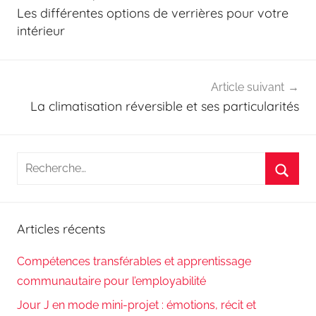
de
Les différentes options de verrières pour votre
l’article
intérieur
Article suivant
La climatisation réversible et ses particularités
Recherche
pour
Reche
:
Articles récents
Compétences transférables et apprentissage
communautaire pour l’employabilité
Jour J en mode mini-projet : émotions, récit et