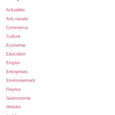
Actualités
Arts visuels
Commerce
Culture
Economie
Education
Emploi
Entreprises
Environnement
Finance
Gastronomie
Histoire