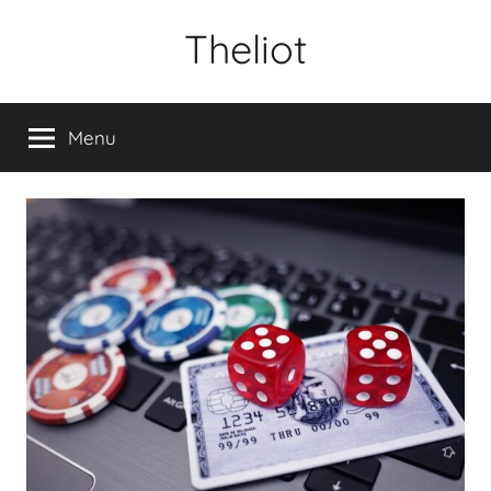
Aller
Theliot
au
contenu
Menu