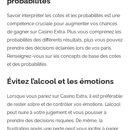
probabilités
Savoir interpréter les cotes et les probabilités est une
compétence cruciale pour augmenter vos chances
de gagner sur Casino Extra. Plus vous comprenez les
probabilités des différents résultats, plus vous pouvez
prendre des décisions éclairées lors de vos paris.
Renseignez-vous sur les concepts de base des cotes
et des probabilités.
Évitez l’alcool et les émotions
Lorsque vous pariez sur Casino Extra, il est préférable
de rester sobre et de contrôler vos émotions. L’alcool
peut nuire à votre jugement et vous pousser à
prendre des décisions risquées. De même, la
frustration après une perte peut vous inciter à parier