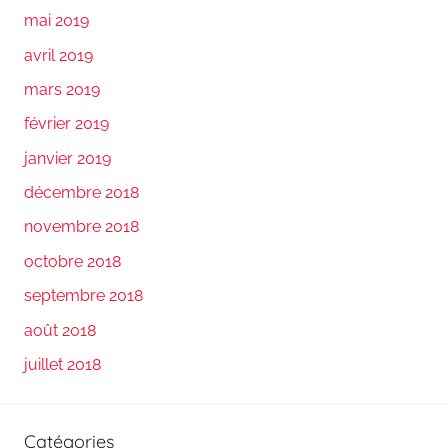
mai 2019
avril 2019
mars 2019
février 2019
janvier 2019
décembre 2018
novembre 2018
octobre 2018
septembre 2018
août 2018
juillet 2018
Catégories