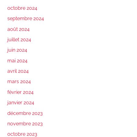
octobre 2024
septembre 2024
août 2024
juillet 2024
juin 2024
mai 2024
avril 2024
mars 2024
février 2024
janvier 2024
décembre 2023
novembre 2023
octobre 2023