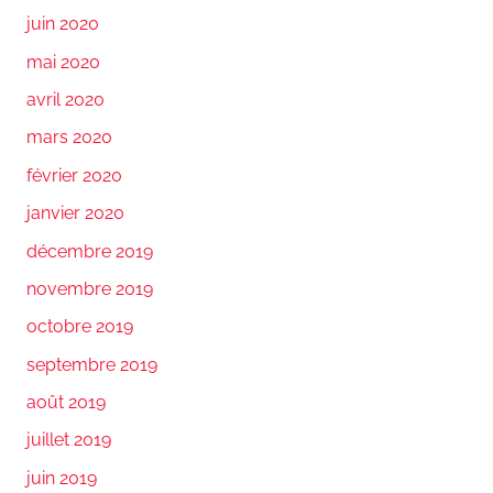
juin 2020
mai 2020
avril 2020
mars 2020
février 2020
janvier 2020
décembre 2019
novembre 2019
octobre 2019
septembre 2019
août 2019
juillet 2019
juin 2019