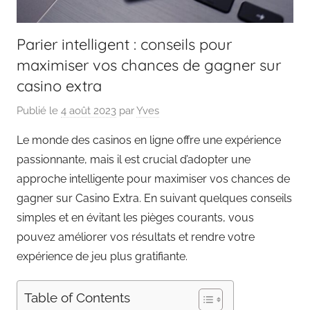
Parier intelligent : conseils pour
maximiser vos chances de gagner sur
casino extra
Publié le
4 août 2023
par
Yves
Le monde des casinos en ligne offre une expérience
passionnante, mais il est crucial d’adopter une
approche intelligente pour maximiser vos chances de
gagner sur Casino Extra. En suivant quelques conseils
simples et en évitant les pièges courants, vous
pouvez améliorer vos résultats et rendre votre
expérience de jeu plus gratifiante.
Table of Contents