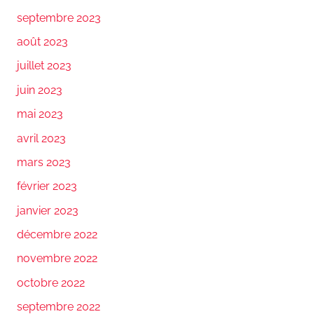
septembre 2023
août 2023
juillet 2023
juin 2023
mai 2023
avril 2023
mars 2023
février 2023
janvier 2023
décembre 2022
novembre 2022
octobre 2022
septembre 2022