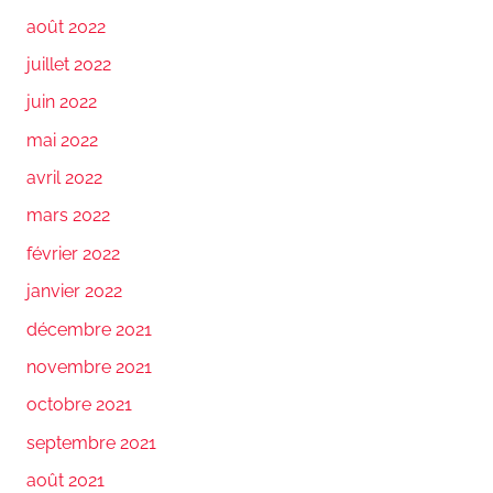
août 2022
juillet 2022
juin 2022
mai 2022
avril 2022
mars 2022
février 2022
janvier 2022
décembre 2021
novembre 2021
octobre 2021
septembre 2021
août 2021