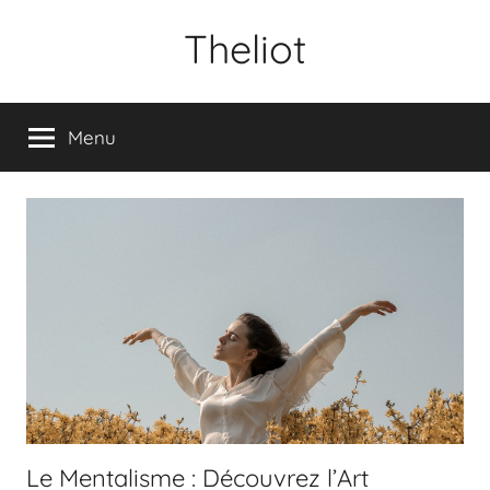
Aller
Theliot
au
contenu
Menu
Le Mentalisme : Découvrez l’Art