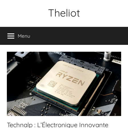
Aller
Theliot
au
contenu
Menu
Technalp : L’Électronique Innovante