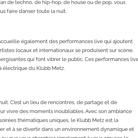
an de techno, de hip-hop, de house ou de pop, vous
s faire danser toute la nuit.
ccueille également des performances live qui ajoutent
tistes locaux et internationaux se produisent sur scène,
rgisantes qui font vibrer le public. Ces performances liv
 électrique du Klubb Metz.
uit. C’est un lieu de rencontres, de partage et de
pour vivre des moments inoubliables. Avec son ambiance
 soirées thématiques uniques, le Klubb Metz est la
der et à se divertir dans un environnement dynamique et
ne ou que vous cherchiez simplement à vous amuser, le