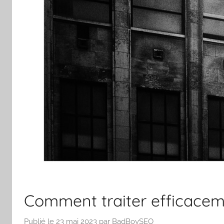
Comment traiter efficacem
Publié le
23 mai 2023
par
BadBoySEO