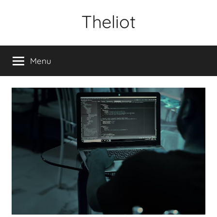
Aller
Theliot
au
contenu
Menu