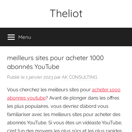
Aller
Theliot
au
contenu
Menu
meilleurs sites pour acheter 1000
abonnés YouTube
Publié le
1 janvier 2023
par
AK CONSULTING
Vous cherchez les meilleurs sites pour
acheter 1000
abonnes youtube
? Avant de plonger dans les offres
les plus populaires, vous devriez d’abord vous
familiariser avec les meilleurs sites pour acheter des
abonnés YouTube. Si vous êtes un vidéaste YouTube,
c’est l’un des moyens les plus sûrs et les plus rapides