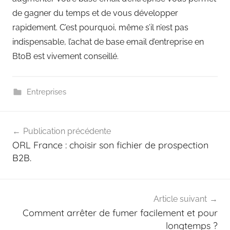
de gagner du temps et de vous développer
rapidement. C’est pourquoi, même s’il n’est pas
indispensable, l’achat de base email d’entreprise en
BtoB est vivement conseillé.
Entreprises
Navigation
Publication précédente
de
ORL France : choisir son fichier de prospection
l’article
B2B.
Article suivant
Comment arrêter de fumer facilement et pour
longtemps ?