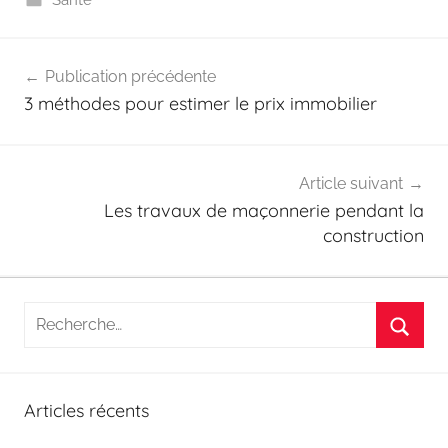
Santé
Navigation
Publication précédente
de
3 méthodes pour estimer le prix immobilier
l’article
Article suivant
Les travaux de maçonnerie pendant la
construction
Recherche
pour
Reche
:
Articles récents