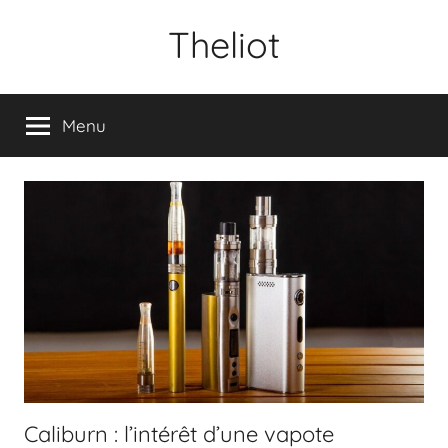
Aller
Theliot
au
contenu
Menu
Caliburn : l’intérêt d’une vapote