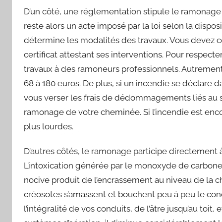
D’un côté, une réglementation stipule le ramonag
reste alors un acte imposé par la loi selon la di
détermine les modalités des travaux. Vous devez con
certificat attestant ses interventions. Pour respect
travaux à des ramoneurs professionnels. Autrement
68 à 180 euros. De plus, si un incendie se déclare d
vous verser les frais de dédommagements liés au si
ramonage de votre cheminée. Si l’incendie est enco
plus lourdes.
D’autres côtés, le ramonage participe directement à 
L’intoxication générée par le monoxyde de carbone 
nocive produit de l’encrassement au niveau de la c
créosotes s’amassent et bouchent peu à peu le con
l’intégralité de vos conduits, de l’âtre jusqu’au toit