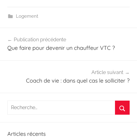
Logement
Navigation
Publication précédente
de
Que faire pour devenir un chauffeur VTC ?
l’article
Article suivant
Coach de vie : dans quel cas le solliciter ?
Recherche
pour
Reche
:
Articles récents