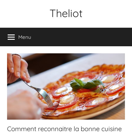
Aller
Theliot
au
contenu
Menu
Comment reconnaitre la bonne cuisine