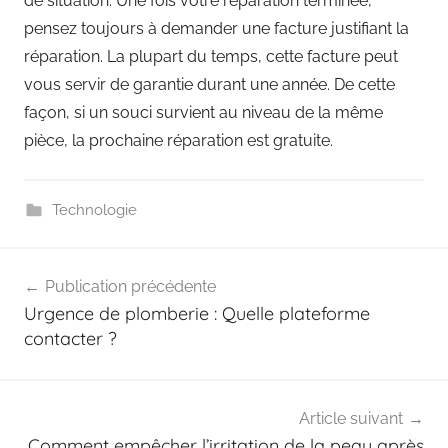
de situation. Une fois votre réparation terminée,
pensez toujours à demander une facture justifiant la
réparation. La plupart du temps, cette facture peut
vous servir de garantie durant une année. De cette
façon, si un souci survient au niveau de la même
pièce, la prochaine réparation est gratuite.
Technologie
Navigation
Publication précédente
de
Urgence de plomberie : Quelle plateforme
l’article
contacter ?
Article suivant
Comment empêcher l’irritation de la peau après