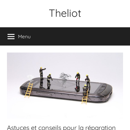
Aller
Theliot
au
contenu
Menu
Astuces et conseils pour la réparation