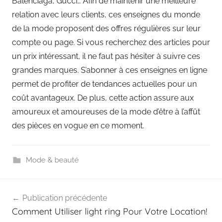
Balenciaga, Gucci… Afin de maintenir une meilleure
relation avec leurs clients, ces enseignes du monde
de la mode proposent des offres régulières sur leur
compte ou page. Si vous recherchez des articles pour
un prix intéressant, il ne faut pas hésiter à suivre ces
grandes marques. S’abonner à ces enseignes en ligne
permet de profiter de tendances actuelles pour un
coût avantageux. De plus, cette action assure aux
amoureux et amoureuses de la mode d’être à l’affût
des pièces en vogue en ce moment.
Mode & beauté
Navigation
Publication précédente
de
Comment Utiliser light ring Pour Votre Location!