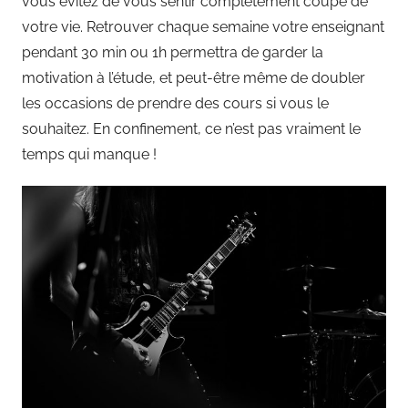
vous évitez de vous sentir complètement coupé de
votre vie. Retrouver chaque semaine votre enseignant
pendant 30 min ou 1h permettra de garder la
motivation à l’étude, et peut-être même de doubler
les occasions de prendre des cours si vous le
souhaitez. En confinement, ce n’est pas vraiment le
temps qui manque !