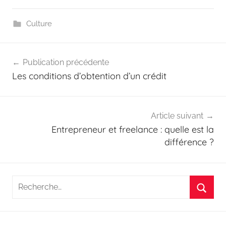
Culture
Navigation
Publication précédente
de
Les conditions d’obtention d’un crédit
l’article
Article suivant
Entrepreneur et freelance : quelle est la
différence ?
Recherche
pour
Reche
: