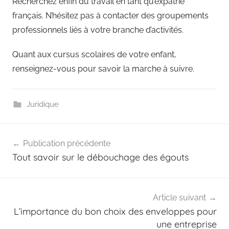
Recherchez enfin du travail en tant qu’expatrié
français. N’hésitez pas à contacter des groupements
professionnels liés à votre branche d’activités.
Quant aux cursus scolaires de votre enfant,
renseignez-vous pour savoir la marche à suivre.
Juridique
Navigation
Publication précédente
de
Tout savoir sur le débouchage des égouts
l’article
Article suivant
L’importance du bon choix des enveloppes pour
une entreprise