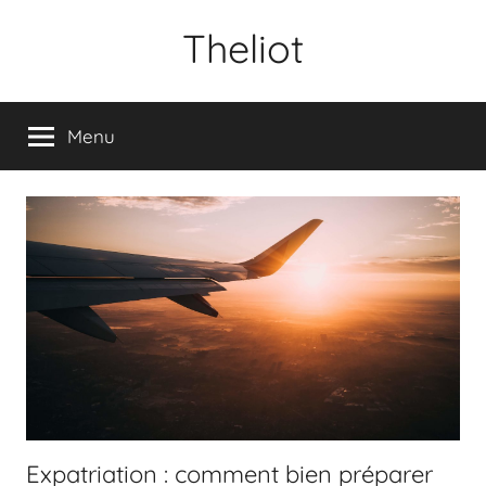
Aller
Theliot
au
contenu
Menu
Expatriation : comment bien préparer