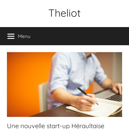
Aller
Theliot
au
contenu
Menu
Une nouvelle start-up Héraultaise