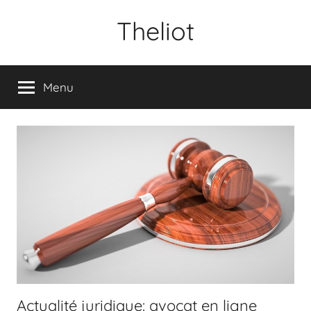
Aller
Theliot
au
contenu
Menu
Actualité juridique: avocat en ligne