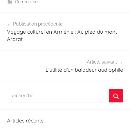
Commerce
Navigation
Publication précédente
de
Voyage culturel en Arménie : Au pied du mont
l’article
Ararat
Article suivant
L’utilité d’un baladeur audiophile
Recherche
pour
Reche
:
Articles récents