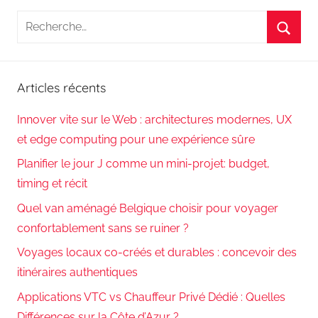
Recherche
pour
Reche
:
Articles récents
Innover vite sur le Web : architectures modernes, UX
et edge computing pour une expérience sûre
Planifier le jour J comme un mini-projet: budget,
timing et récit
Quel van aménagé Belgique choisir pour voyager
confortablement sans se ruiner ?
Voyages locaux co-créés et durables : concevoir des
itinéraires authentiques
Applications VTC vs Chauffeur Privé Dédié : Quelles
Différences sur la Côte d’Azur ?