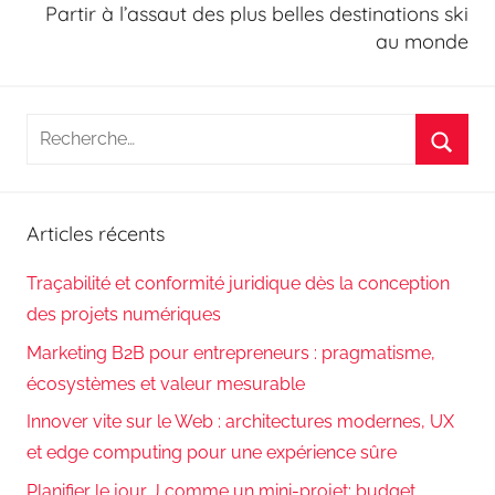
Partir à l’assaut des plus belles destinations ski
au monde
Recherche
pour
Reche
:
Articles récents
Traçabilité et conformité juridique dès la conception
des projets numériques
Marketing B2B pour entrepreneurs : pragmatisme,
écosystèmes et valeur mesurable
Innover vite sur le Web : architectures modernes, UX
et edge computing pour une expérience sûre
Planifier le jour J comme un mini-projet: budget,