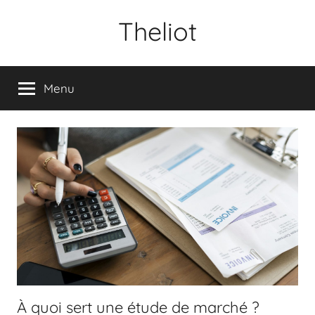
Aller
Theliot
au
contenu
Menu
À quoi sert une étude de marché ?