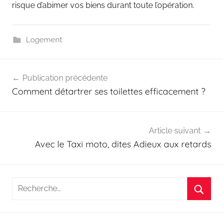
risque d’abimer vos biens durant toute l’opération.
Logement
Navigation
Publication précédente
de
Comment détartrer ses toilettes efficacement ?
l’article
Article suivant
Avec le Taxi moto, dites Adieux aux retards
Recherche
pour
Reche
: