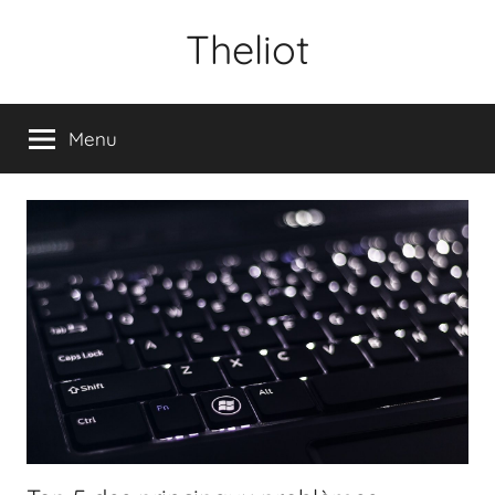
Aller
Theliot
au
contenu
Menu