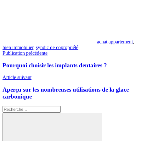
achat appartement
,
bien immobilier
,
syndic de copropriété
Navigation
Publication précédente
de
Pourquoi choisir les implants dentaires ?
l’article
Article suivant
Aperçu sur les nombreuses utilisations de la glace
carbonique
Recherche
pour
: