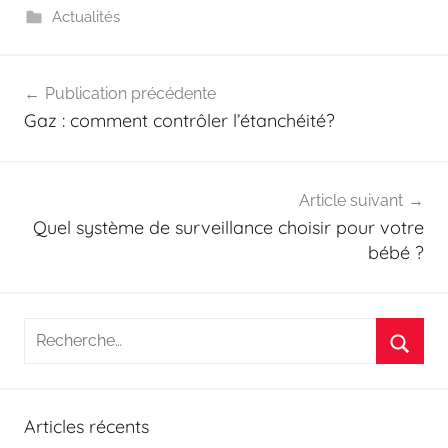
Actualités
Navigation
Publication précédente
de
Gaz : comment contrôler l’étanchéité?
l’article
Article suivant
Quel système de surveillance choisir pour votre
bébé ?
Recherche
pour
Reche
:
Articles récents