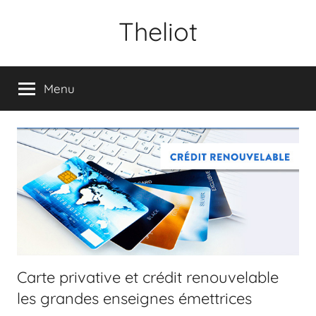
Aller
Theliot
au
contenu
Menu
Carte privative et crédit renouvelable
les grandes enseignes émettrices