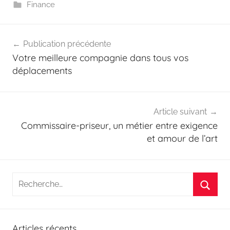
Finance
Navigation
Publication précédente
de
Votre meilleure compagnie dans tous vos
l’article
déplacements
Article suivant
Commissaire-priseur, un métier entre exigence
et amour de l’art
Recherche
pour
Reche
:
Articles récents