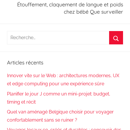
Étouffement, claquement de langue et poids
chez bébé Que surveiller
Recherche
pour
Reche
:
Articles récents
Innover vite sur le Web : architectures modernes, UX
et edge computing pour une expérience sûre
Planifier le jour J comme un mini-projet: budget,
timing et récit
Quel van aménagé Belgique choisir pour voyager
confortablement sans se ruiner ?
Voyages locaux co-créés et durables : concevoir des